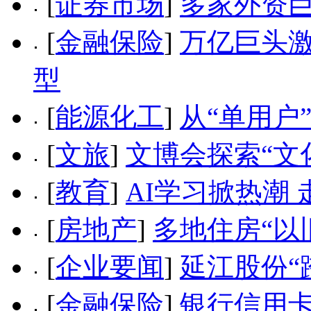
[
证券市场
]
多家外资
[
金融保险
]
万亿巨头激
型
[
能源化工
]
从“单用户
[
文旅
]
文博会探索“文
[
教育
]
AI学习掀热潮
[
房地产
]
多地住房“以
[
企业要闻
]
延江股份“
[
金融保险
]
银行信用