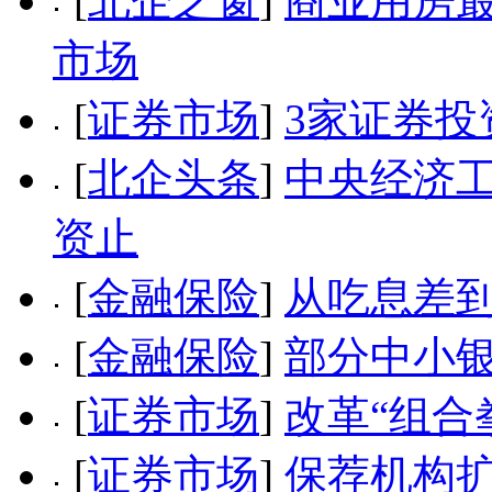
[
北企之窗
]
商业用房最
市场
[
证券市场
]
3家证券
[
北企头条
]
中央经济
资止
[
金融保险
]
从吃息差到
[
金融保险
]
部分中小银
[
证券市场
]
改革“组合
[
证券市场
]
保荐机构扩