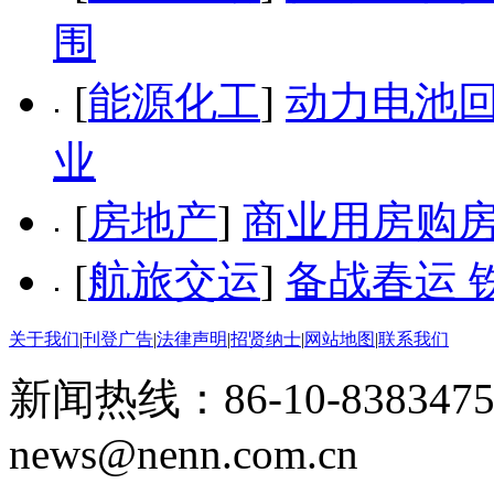
围
[
能源化工
]
动力电池回
业
[
房地产
]
商业用房购房
[
航旅交运
]
备战春运 
关于我们
|
刊登广告
|
法律声明
|
招贤纳士
|
网站地图
|
联系我们
新闻热线：86-10-8383475
news@nenn.com.cn