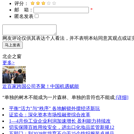
评分：
邮 箱：
*
匿名发表
网友评论仅供其表达个人看法，并不表明本站同意其观点或证
北企之窗
更多>
近百家跨国公司齐聚！中国机遇赋能
“单独的树木不能成为一片森林、单独的音符也不能成
[详细]
平衡“活力”与“秩序” 各地解锁外摆经济新玩
证监会：深化资本市场投融资综合改革
1—4月份工业企业利润加速增长 盈利能力持续改
切实保障百姓用妆安全，进出口化妆品监管新规12
五部门：到2028年培育不少于25个纺织服装卓越品