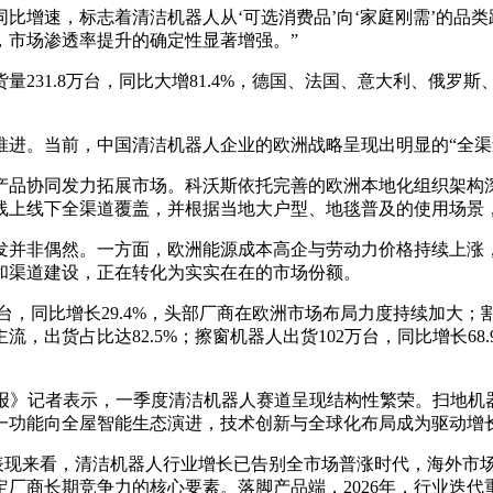
的同比增速，标志着清洁机器人从‘可选消费品’向‘家庭刚需’的
，市场渗透率提升的确定性显著增强。”
231.8万台，同比大增81.4%，德国、法国、意大利、俄罗斯
推进。当前，中国清洁机器人企业的欧洲战略呈现出明显的“全渠
产品协同发力拓展市场。科沃斯依托完善的欧洲本地化组织架构
线上线下全渠道覆盖，并根据当地大户型、地毯普及的使用场景
发并非偶然。一方面，欧洲能源成本高企与劳动力价格持续上涨
和渠道建设，正在转化为实实在在的市场份额。
3万台，同比增长29.4%，头部厂商在欧洲市场布局力度持续加大
出货占比达82.5%；擦窗机器人出货102万台，同比增长68.
报》记者表示，一季度清洁机器人赛道呈现结构性繁荣。扫地机
一功能向全屋智能生态演进，技术创新与全球化布局成为驱动增
合表现来看，清洁机器人行业增长已告别全市场普涨时代，海外市
厂商长期竞争力的核心要素。落脚产品端，2026年，行业迭