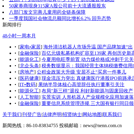
50家券商现身315家A股公司前十大流通股股东
八部门发文完善儿童用药全链条保障
一季度我国社会物流总额同比增长6.2% 回升态势
新闻排行
48小时
一周
本月
[
家电•家居
]
海外清洁机器人市场升温 国产品牌加速“出
[
金融保险
]
百亿元级私募机构扩容至139家 再创历史新
[
能源化工
]
今夏用电旺季前置 动力煤价格或冲刺千元关
[
北企头条
]
税务数据显示：我国经营主体纳税缴费信用
[
房地产
]
公积金政策大升级 安居不止“买房一件事儿
[
医药健康
]
现金流压力突出 真健康医疗港股IPO前路承
[
IT•数码
]
果纳半导体核心高管辞任执行董事引关注
[
能源化工
]
布局"新三样"退役 利好新能源与固废回收产
[
人工智能
]
实景实训 人形机器人产业规模化应用加速落
[
金融保险
]
重要信息系统管理违规 三大国有银行同日领
关于我们
|
刊登广告
|
法律声明
|
招贤纳士
|
网站地图
|
联系我们
新闻热线：86-10-83834755
投稿邮箱：news@nenn.com.cn