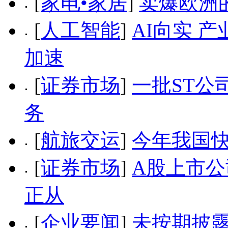
[
家电•家居
]
卖爆欧洲
[
人工智能
]
AI向实 
加速
[
证券市场
]
一批ST公
务
[
航旅交运
]
今年我国快
[
证券市场
]
A股上市公
正从
[
企业要闻
]
未按期披露