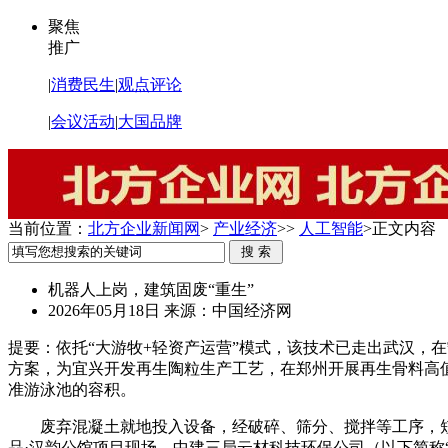
聚焦
推广
|
消费民生
|
观点评论
|
会议活动
|
大国品牌
当前位置：
北方企业新闻网
>
产业经济
>>
人工智能
>
正文内容
机器人上岗，建筑固废“重生”
2026年05月18日
来源：中国经济网
提要：
依托“大游牧+轻资产运营”模式，该技术已走出武汉，
方案，为宜兴开发再生陶粒生产工艺，在郑州开展再生骨料高值
准游泳池的容积。
废弃混凝土就地投入设备，经破碎、筛分、搅拌等工序，
品·汉韵公馆项目现场，中建三局云材科技环保公司（以下简称