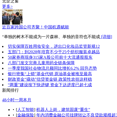
北企之窗
更多>
近百家跨国公司齐聚！中国机遇赋能
“单独的树木不能成为一片森林、单独的音符也不能成
[详细]
切实保障百姓用妆安全，进出口化妆品监管新规12
五部门：到2028年培育不少于25个纺织服装卓越品
50家券商现身315家A股公司前十大流通股股东
八部门发文完善儿童用药全链条保障
一季度我国社会物流总额同比增长6.2% 回升态势
银行密集“上锁”基金代销 原油基金被推至最高
财政资金“撬动”信贷资金链 政策性农担这样稳
“两重”建设按下快进键 资金下达进度已超七成
新闻排行
48小时
一周
本月
[
人工智能
]
机器人上岗，建筑固废“重生”
[
金融保险
]
年内消费金融公司挂牌转让不良贷款规模超3