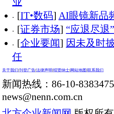
业
[
IT•数码
]
AI眼镜新品
[
证券市场
]
“应退尽退
[
企业要闻
]
因未及时披
任
关于我们
|
刊登广告
|
法律声明
|
招贤纳士
|
网站地图
|
联系我们
新闻热线：86-10-8383475
news@nenn.com.cn
北方企业新闻网
版权所有