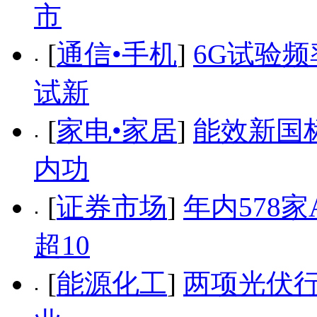
市
[
通信•手机
]
6G试验频
试新
[
家电•家居
]
能效新国
内功
[
证券市场
]
年内578
超10
[
能源化工
]
两项光伏行