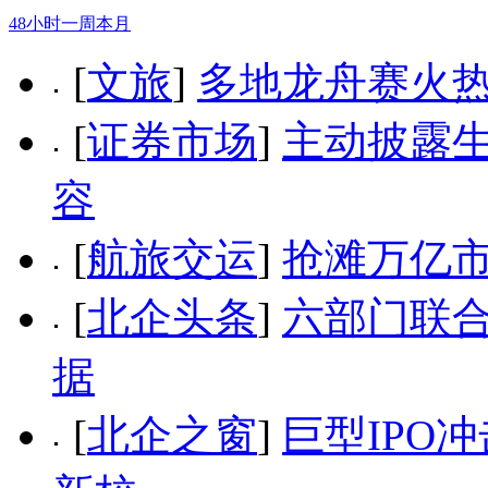
48小时
一周
本月
[
文旅
]
多地龙舟赛火热
[
证券市场
]
主动披露
容
[
航旅交运
]
抢滩万亿市
[
北企头条
]
六部门联合
据
[
北企之窗
]
巨型IPO