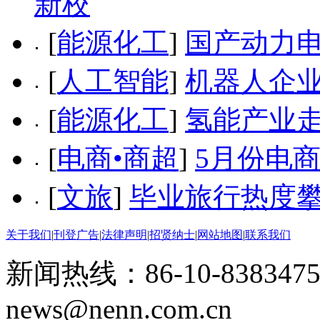
新校
[
能源化工
]
国产动力
[
人工智能
]
机器人企业
[
能源化工
]
氢能产业走
[
电商•商超
]
5月份电
[
文旅
]
毕业旅行热度攀
关于我们
|
刊登广告
|
法律声明
|
招贤纳士
|
网站地图
|
联系我们
新闻热线：86-10-8383475
news@nenn.com.cn