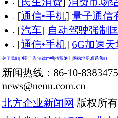
[
民生消费
]
消费市场
[
通信•手机
]
量子通信
[
汽车
]
自动驾驶强制国
[
通信•手机
]
6G加速
关于我们
|
刊登广告
|
法律声明
|
招贤纳士
|
网站地图
|
联系我们
新闻热线：86-10-8383475
news@nenn.com.cn
北方企业新闻网
版权所有