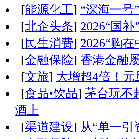
[
能源化工
]
“深海一号
[
北企头条
]
2026“
[
民生消费
]
2026“
[
金融保险
]
香港金融
[
文旅
]
大增超4倍！元
[
食品•饮品
]
茅台玩不
酒上
[
渠道建设
]
从“单一引