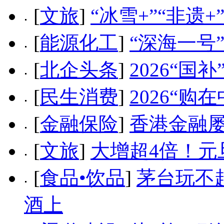
[
文旅
]
“冰雪+”“非遗+
[
能源化工
]
“深海一号
[
北企头条
]
2026“
[
民生消费
]
2026“
[
金融保险
]
香港金融
[
文旅
]
大增超4倍！元
[
食品•饮品
]
茅台玩不
酒上