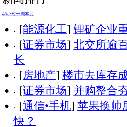
48小时
一周
本月
[
能源化工
]
锂矿企业重
[
证券市场
]
北交所逾百
长
[
房地产
]
楼市去库存
[
证券市场
]
并购整合夯
[
通信•手机
]
苹果换帅后
快？