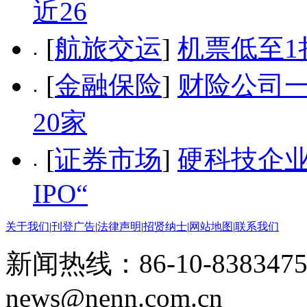
近26
[
航旅交运
]
机票低至1
[
金融保险
]
财险公司一
20家
[
证券市场
]
硬科技企业
IPO“
关于我们
|
刊登广告
|
法律声明
|
招贤纳士
|
网站地图
|
联系我们
新闻热线：86-10-8383475
news@nenn.com.cn