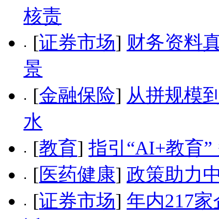
核责
[
证券市场
]
财务资料真
景
[
金融保险
]
从拼规模到
水
[
教育
]
指引“AI+教育
[
医药健康
]
政策助力中
[
证券市场
]
年内217