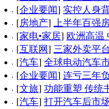
[
企业要闻
]
实控人身背
[
房地产
]
上半年百强房
[
家电•家居
]
欧洲高温
[
互联网
]
三家外卖平
[
汽车
]
全球电动汽车
[
企业要闻
]
连亏三年负
[
文旅
]
功能重塑 传统
[
汽车
]
打开汽车后市