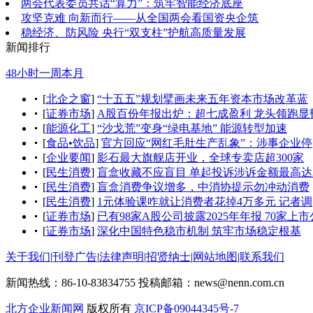
两会代表委员共话“算力”：筑牢智能经济底座
攻坚克难 向新而行——从全国两会看国资央企筑
稳经济、防风险 央行“双支柱”护航高质量发展
新闻排行
48小时
一周
本月
[
北企之窗
]
“十五五”规划擘画未来五年资本市场改革蓝
[
证券市场
]
A股百份年报出炉：超七成盈利 龙头领跑显
[
能源化工
]
“沙戈荒”变身“绿电基地” 能源转型加速
[
食品•饮品
]
官方回应“网红毛肚生产乱象”：涉事企业停
[
企业要闻
]
影石最大旗舰店开业，全球专卖店超300家
[
民生消费
]
盲盒收藏不应盲目 单起投诉涉诉金额最高达
[
民生消费
]
盲盒消费争议增多，中消协提示勿冲动消费
[
民生消费
]
1元体验课咋就让消费者花掉4万多元 记者调
[
证券市场
]
已有98家A股公司披露2025年年报 70家上市
[
证券市场
]
深化中国特色稳市机制 筑牢市场稳定根基
关于我们
|
刊登广告
|
法律声明
|
招贤纳士
|
网站地图
|
联系我们
新闻热线：86-10-83834755
投稿邮箱：news@nenn.com.cn
北方企业新闻网
版权所有
京ICP备09044345号-7