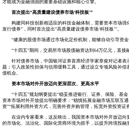
才能成为金融强国的重要基础设施和核心引擎。
首次提出“高质量建设债券市场‘科技板’”
构建同科技创新相适应的科技金融体制，需要资本市场强化
发行债券”，同时首次提出“高质量建设债券市场‘科技板’”。
“健康的股债市场通过市场化定价机制，能够自动引导资
“十四五”期间，交易所市场股债融资达到64万亿元，直接融
针对债券市场，中国银河证券首席经济学家章俊对记者表
题；引入政策性担保与信用缓释工具，通过设立专项风险补偿
债机会。
资本市场对外开放迈向更深层次、更高水平
“十四五”规划纲要提出“稳妥推进银行、证券、保险、基
资本市场对外开放提出明确要求：“稳慎拓展金融市场互联互
资”“拓展利用外资方式，完善外资并购管理，拓宽外资投资证
在业内专家看来，这反映出，我国资本市场对外开放迈向
的市场化、法治化、国际化营商环境为抓手，以提升跨境投融