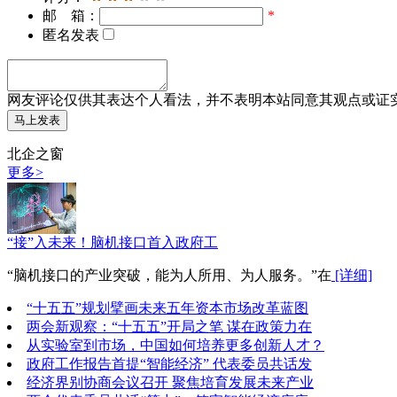
邮 箱：
*
匿名发表
网友评论仅供其表达个人看法，并不表明本站同意其观点或证
北企之窗
更多>
“接”入未来！脑机接口首入政府工
“脑机接口的产业突破，能为人所用、为人服务。”在
[详细]
“十五五”规划擘画未来五年资本市场改革蓝图
两会新观察：“十五五”开局之笔 谋在政策力在
从实验室到市场，中国如何培养更多创新人才？
政府工作报告首提“智能经济” 代表委员共话发
经济界别协商会议召开 聚焦培育发展未来产业