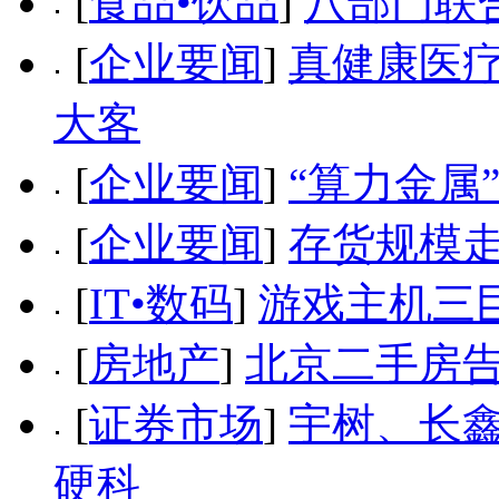
[
食品•饮品
]
八部门联
[
企业要闻
]
真健康医疗
大客
[
企业要闻
]
“算力金属
[
企业要闻
]
存货规模走
[
IT•数码
]
游戏主机三巨
[
房地产
]
北京二手房
[
证券市场
]
宇树、长鑫
硬科