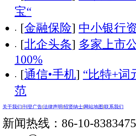
宝“
[
金融保险
]
中小银行
[
北企头条
]
多家上市
100%
[
通信•手机
]
“比特+词
范
关于我们
|
刊登广告
|
法律声明
|
招贤纳士
|
网站地图
|
联系我们
新闻热线：86-10-8383475