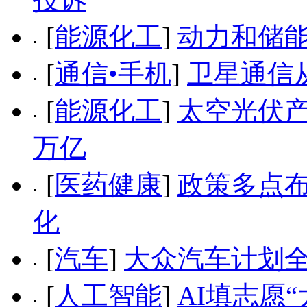
[
能源化工
]
动力和储
[
通信•手机
]
卫星通信
[
能源化工
]
太空光伏产
万亿
[
医药健康
]
政策多点布
化
[
汽车
]
大众汽车计划全
[
人工智能
]
AI填志愿