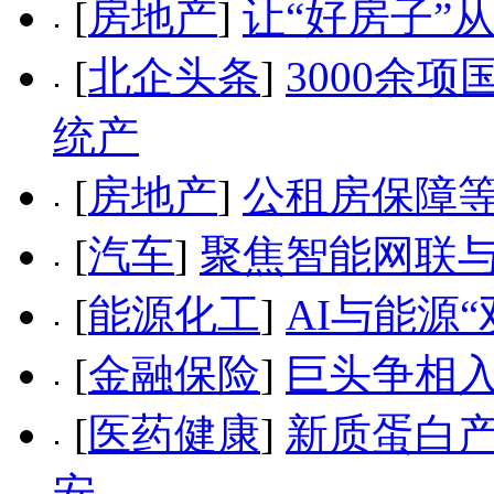
[
房地产
]
让“好房子”
[
北企头条
]
3000余
统产
[
房地产
]
公租房保障
[
汽车
]
聚焦智能网联与
[
能源化工
]
AI与能源
[
金融保险
]
巨头争相入
[
医药健康
]
新质蛋白产
安