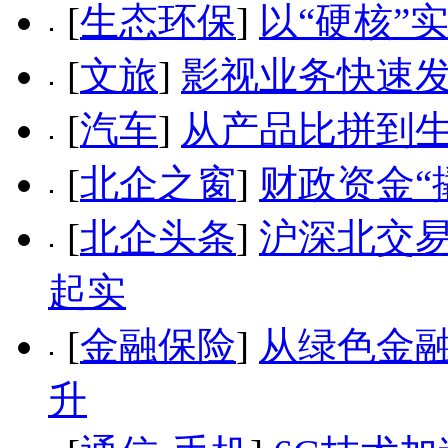
[
生态环保
]
以“硬核”
[
文旅
]
影视业务快速发
[
汽车
]
从产品比拼到生
[
北企之窗
]
财政资金“
[
北企头条
]
沪深北交易
起实
[
金融保险
]
从绿色金融
升