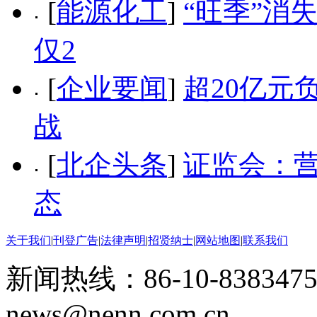
[
能源化工
]
“旺季”消
仅2
[
企业要闻
]
超20亿元
战
[
北企头条
]
证监会：
态
关于我们
|
刊登广告
|
法律声明
|
招贤纳士
|
网站地图
|
联系我们
新闻热线：86-10-8383475
news@nenn.com.cn