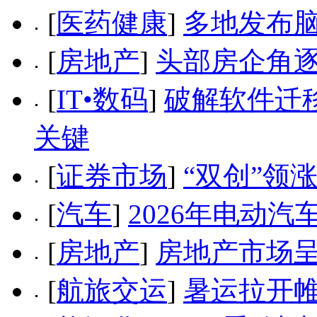
[
医药健康
]
多地发布
[
房地产
]
头部房企角
[
IT•数码
]
破解软件迁
关键
[
证券市场
]
“双创”领
[
汽车
]
2026年电动
[
房地产
]
房地产市场
[
航旅交运
]
暑运拉开帷