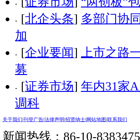
[
证券市场
]
“两创板”
[
北企头条
]
多部门协同
加
[
企业要闻
]
上市之路一
募
[
证券市场
]
年内31家
调科
关于我们
|
刊登广告
|
法律声明
|
招贤纳士
|
网站地图
|
联系我们
新闻热线：86-10-8383475