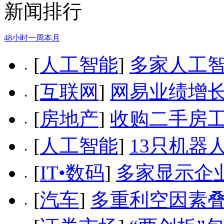
新闻排行
48小时
一周
本月
[
人工智能
]
多家人工
[
互联网
]
网易业绩增长
[
房地产
]
收购二手房
[
人工智能
]
13只机器
[
IT•数码
]
多家显示企
[
汽车
]
多重利空因素叠