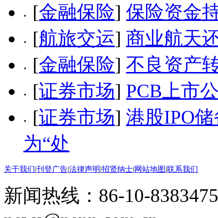
[
金融保险
]
保险资金持
[
航旅交运
]
商业航天
[
金融保险
]
不良资产转
[
证券市场
]
PCB上市
[
证券市场
]
港股IPO
为“处
关于我们
|
刊登广告
|
法律声明
|
招贤纳士
|
网站地图
|
联系我们
新闻热线：86-10-8383475