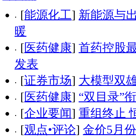
[
能源化工
]
新能源与出
暖
[
医药健康
]
首药控股最
发表
[
证券市场
]
大模型双雄
[
医药健康
]
“双目录”
[
企业要闻
]
重组终止 
[
观点•评论
]
金价5月