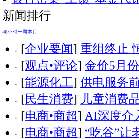
新闻排行
48小时
一周
本月
[
企业要闻
]
重组终止 
[
观点•评论
]
金价5月
[
能源化工
]
供电服务前
[
民生消费
]
儿童消费
[
电商•商超
]
AI深度介
[
电商•商超
]
“吃谷”让