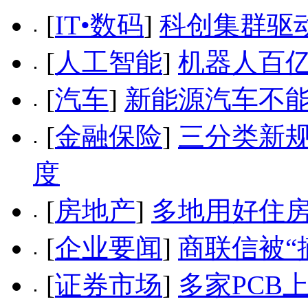
[
IT•数码
]
科创集群驱
[
人工智能
]
机器人百亿
[
汽车
]
新能源汽车不能
[
金融保险
]
三分类新规
度
[
房地产
]
多地用好住
[
企业要闻
]
商联信被“
[
证券市场
]
多家PCB