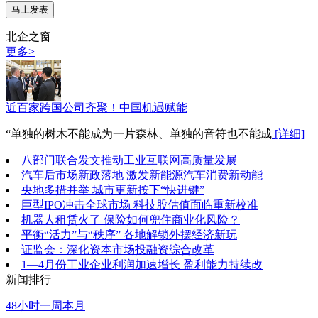
北企之窗
更多>
近百家跨国公司齐聚！中国机遇赋能
“单独的树木不能成为一片森林、单独的音符也不能成
[详细]
八部门联合发文推动工业互联网高质量发展
汽车后市场新政落地 激发新能源汽车消费新动能
央地多措并举 城市更新按下“快进键”
巨型IPO冲击全球市场 科技股估值面临重新校准
机器人租赁火了 保险如何兜住商业化风险？
平衡“活力”与“秩序” 各地解锁外摆经济新玩
证监会：深化资本市场投融资综合改革
1—4月份工业企业利润加速增长 盈利能力持续改
新闻排行
48小时
一周
本月