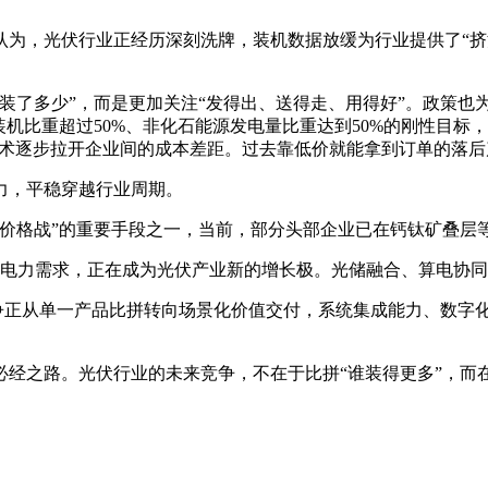
为，光伏行业正经历深刻洗牌，装机数据放缓为行业提供了“挤泡
装了多少”，而是更加关注“发得出、送得走、用得好”。政策也
电装机比重超过50%、非化石能源发电量比重达到50%的刚性目
技术逐步拉开企业间的成本差距。过去靠低价就能拿到订单的落
力，平稳穿越行业周期。
“价格战”的重要手段之一，当前，部分头部企业已在钙钛矿叠层
巨量电力需求，正在成为光伏产业新的增长极。光储融合、算电协
竞争正从单一产品比拼转向场景化价值交付，系统集成能力、数
经之路。光伏行业的未来竞争，不在于比拼“谁装得更多”，而