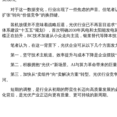
对于这一数据变化，行业出现了一些焦虑的声音。但笔者认
扩张”转向“价值竞争”的换挡键。
装机放缓并不意味着战略后退，光伏行业已不再盲目追求“
体系建设“十五五”规划》，首次明确2030年风电和太阳能发
槛正在抬升，BC技术加速从小众走向主流，银浆替代等降本
笔者认为，在这一背景下，光伏企业可从以下几个方面发
第一，坚守技术主航道。效率提升与成本下降是企业摆脱
第二，积极拥抱“光伏+”新场景。AI与算力革命带来的
第三，加快从“卖组件”向“卖解决方案”转型。光伏行业
河。
短期的调整，是行业从初期的野蛮生长迈向高质量发展的必
化背后，是光伏产业正迈向更有质量、更可持续的新周期。