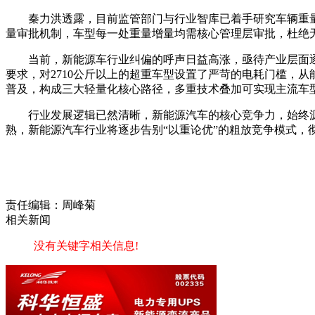
秦力洪透露，目前监管部门与行业智库已着手研究车辆重
量审批机制，车型每一处重量增量均需核心管理层审批，杜绝
当前，新能源车行业纠偏的呼声日益高涨，亟待产业层面逐
要求，对2710公斤以上的超重车型设置了严苛的电耗门槛，
普及，构成三大轻量化核心路径，多重技术叠加可实现主流车型减
行业发展逻辑已然清晰，新能源汽车的核心竞争力，始终
熟，新能源汽车行业将逐步告别“以重论优”的粗放竞争模式，
责任编辑：周峰菊
相关新闻
没有关键字相关信息!