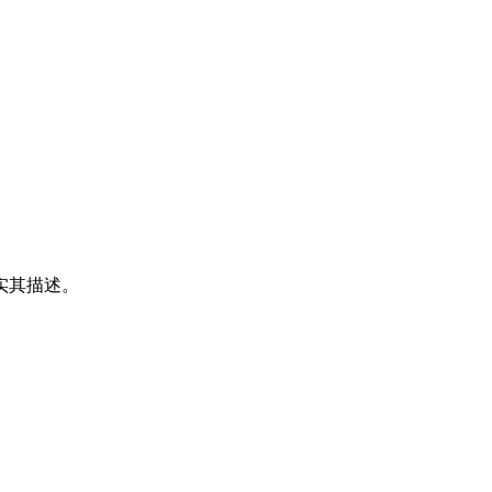
实其描述。