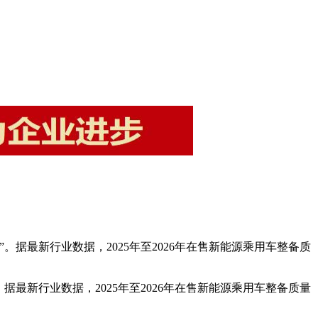
据最新行业数据，2025年至2026年在售新能源乘用车整备质
最新行业数据，2025年至2026年在售新能源乘用车整备质量