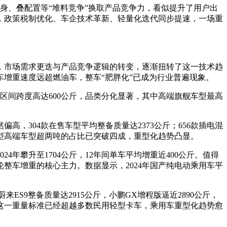
车身、叠配置等“堆料竞争”换取产品竞争力，看似提升了用户出
，政策税制优化、车企技术革新、轻量化迭代同步提速，一场重
，市场需求更迭与产品竞争逻辑的转变，逐渐扭转了这一技术趋
增重速度远超燃油车，整车“肥胖化”已成为行业普遍现象。
重量区间跨度高达600公斤，品类分化显著，其中高端旗舰车型最高
，304款在售车型平均整备质量达2373公斤；656款插电混
中大型高端车型超两吨的占比已突破四成，重型化趋势凸显。
4年攀升至1704公斤，12年间单车平均增重近400公斤。值得
本轮整车增重的核心主力。数据显示，2024年国产纯电动乘用车平
ES9整备质量达2915公斤，小鹏GX增程版逼近2890公斤，
0公斤，这一重量标准已经超越多数民用轻型卡车，乘用车重型化趋势愈