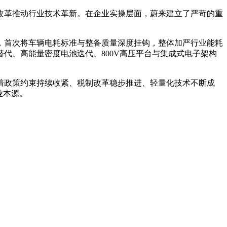
改革推动行业技术革新。在企业实操层面，蔚来建立了严苛的重
规，首次将车辆电耗标准与整备质量深度挂钩，整体加严行业能耗
代、高能量密度电池迭代、800V高压平台与集成式电子架构
着政策约束持续收紧、税制改革稳步推进、轻量化技术不断成
业本源。