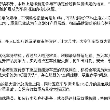
续攀升，本质上是续航竞争与市场定价逻辑深度绑定的结果。“电池
，电池扩容成为车身增重的核心来源。”
形定价规律，车辆整备质量每增加1吨，车型指导价平均上涨25.
30.2%，重量已然成为车企划分产品层级、抬高品牌溢价的核心
升级、多人口出行以及消费审美偏好，让大尺寸、大空间车型成为
优化车身结构，通过加大电池容量、堆砌豪华舒适配置、放大车
提升产品竞争力，实则造成整车性能失衡，衍生出能耗、安全、
常会着重宣传旗下重型新能源车型的装载属性，标榜全车满员乘
大多沦为“纸面优势”，存在明显的“空间虚胖、载重赤字”问题
设有明确的最大设计总质量上限，同时五座车型需满足375公斤的最
定重量后，实际有效载重余量被大幅压缩。
满载乘员、加装行李及户外装备，就会迅速触及载重极限，空间