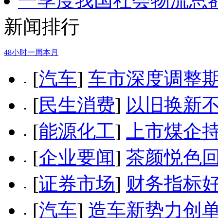
一季度我国社会物流总额
新闻排行
48小时
一周
本月
[
汽车
]
车市深度调整期
[
民生消费
]
以旧换新不
[
能源化工
]
上市煤企
[
企业要闻
]
茶颜悦色
[
证券市场
]
财务指标好
[
汽车
]
造车新势力创单