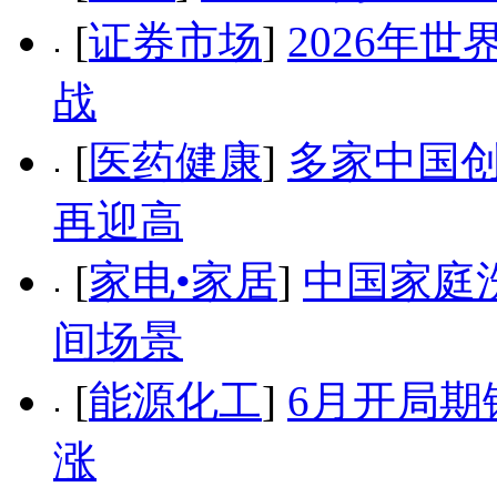
[
证券市场
]
2026年
战
[
医药健康
]
多家中国创
再迎高
[
家电•家居
]
中国家庭
间场景
[
能源化工
]
6月开局期
涨