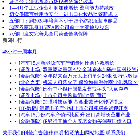
证监会：深化资本市场投融资综合改革
1—4月份工业企业利润加速增长 盈利能力持续改
切实保障百姓用妆安全，进出口化妆品监管新规12
五部门：到2028年培育不少于25个纺织服装卓越品
50家券商现身315家A股公司前十大流通股股东
八部门发文完善儿童用药全链条保障
新闻排行
48小时
一周
本月
[
汽车
]
5月新能源汽车产销量同比两位数增长
[
证券市场
]
双重驱动重塑A股 全球资本加码中国科技资
[
金融保险
]
今年以来百万元以上罚单达24张 银行业数据
[
北企之窗
]
机器人租赁火了 保险如何兜住商业化风险？
[
金融保险
]
部分中小银行限量发售“2字头”大额存单
[
证券市场
]
上市公司并购重组向“新”而行
[
金融保险
]
加强科技赋能 基金业数智化转型提速
[
IT•数码
]
消费电子产业链上市公司积极备货迎旺季
[
汽车
]
5月份汽车产销环比回升 出口高增长凸显产业
[
金融保险
]
多银行开通个人养老金购买储蓄国债入口
关于我们
|
刊登广告
|
法律声明
|
招贤纳士
|
网站地图
|
联系我们