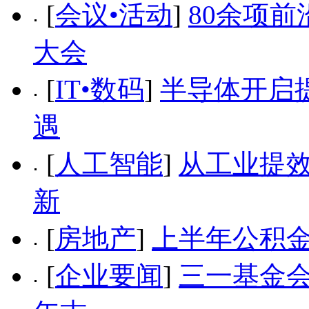
[
会议•活动
]
80余项前
大会
[
IT•数码
]
半导体开启
遇
[
人工智能
]
从工业提效
新
[
房地产
]
上半年公积金
[
企业要闻
]
三一基金会