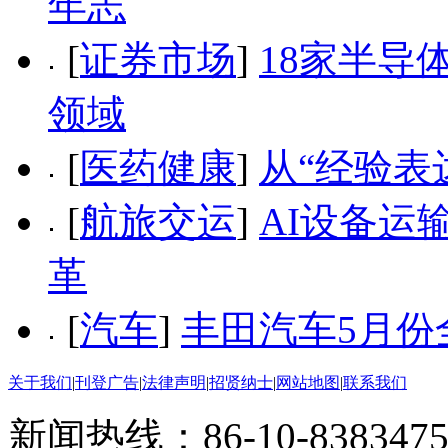
年志
[
证券市场
]
18家半导
领域
[
医药健康
]
从“经验表
[
航旅交运
]
AI设备运
革
[
汽车
]
丰田汽车5月份
关于我们
|
刊登广告
|
法律声明
|
招贤纳士
|
网站地图
|
联系我们
新闻热线：86-10-8383475