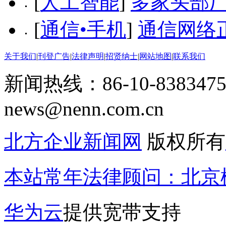
[
人工智能
]
多家头部
[
通信•手机
]
通信网络
关于我们
|
刊登广告
|
法律声明
|
招贤纳士
|
网站地图
|
联系我们
新闻热线：86-10-8383475
news@nenn.com.cn
北方企业新闻网
版权所有
本站常年法律顾问：北京楹
华为云
提供宽带支持