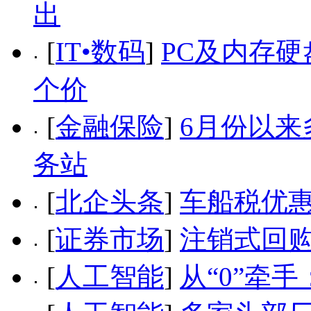
出
[
IT•数码
]
PC及内存
个价
[
金融保险
]
6月份以
务站
[
北企头条
]
车船税优惠
[
证券市场
]
注销式回购
[
人工智能
]
从“0”牵