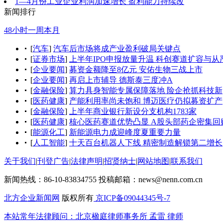
1—4月份工业企业利润加速增长 盈利能力持续改
新闻排行
48小时
一周
本月
[
汽车
]
汽车后市场将成产业盈利破局关键点
[
证券市场
]
上半年IPO申报放量升温 科创赛道扩容与从
[
企业要闻
]
募资金额降至8亿元 安佑生物三战上市
[
企业要闻
]
再启上市辅导 德斯泰三度冲A
[
金融保险
]
算力具身智能专属保障落地 险企抢抓科技新
[
医药健康
]
产能利用率尚未饱和 博迈医疗仍拟募资扩产
[
金融保险
]
上半年商业银行新设分支机构1783家
[
医药健康
]
核心医药赛道优势凸显 A股头部药企密集回
[
能源化工
]
新能源电力成迎峰度夏重要力量
[
人工智能
]
十天百台机器人下线 精密制造解锁第二增长
关于我们
|
刊登广告
|
法律声明
|
招贤纳士
|
网站地图
|
联系我们
新闻热线：86-10-83834755
投稿邮箱：news@nenn.com.cn
北方企业新闻网
版权所有
京ICP备09044345号-7
本站常年法律顾问：北京楹庭律师事务所 孟雷 律师