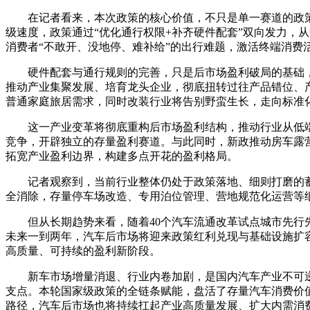
在记者看来，本次政策的核心价值，不只是单一赛道的政
级速度，政策通过“优化通行权限+补齐硬件配套”双向发力，
消费者“不敢开、没地停、难补给”的出行难题，激活终端消费
硬件配套与通行规则的完善，只是后市场盈利破局的基础
推动产业集聚发展、培育龙头企业，彻底扭转过往产品错位、
普通家庭旅居需求，同时改装行业将告别野蛮生长，走向标准
这一产业变革将彻底重构后市场盈利结构，推动行业从低端
竞争，开辟独立的存量盈利赛道。与此同时，新政推动房车露
拓宽产业盈利边界，构建多点开花的盈利格局。
记者观察到，当前行业整体仍处于政策落地、细则打磨的
全消除，存量停车场改造、专用泊位管理、营地规范化运营等
但从长期趋势来看，随着40个汽车流通改革试点城市先
未来一到两年，汽车后市场将迎来政策红利兑现与基础设施扩
高质量、可持续的盈利新阶段。
新车市场增量消退、行业内卷加剧，是国内汽车产业不可
支点。本轮国家级政策的全链条赋能，盘活了存量汽车消费价
路径，汽车后市场也将持续扛起产业高质量发展、扩大内需消