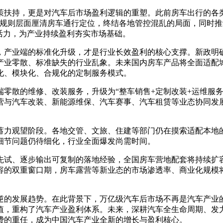
策扶持，更是对汽车后市场盈利逻辑的重塑。此前房车出行的各
从规则层面厘清房车通行定位，终结各地管控混乱的局面，同时
活力，为产业持续盈利夯实市场基础。
，产业端的标准化升级，才是行业长效盈利的核心支撑。新政明
产业零散、标准缺失的行业乱象。未来国内房车产品将全面适配
化、模块化、合规化的定制服务模式。
零散的维修、改装服务，升级为“整车销售+定制改装+运维服务
营与汽车改装、新能源维保、汽车赛事、汽车租赁等业态协同发
蓄力观望阶段。各地交管、文旅、住建等部门仍在摸索适配本地
细节问题仍待细化，行业全面爆发尚需时间。
行先试、逐步输出可复制的落地经验，全国房车营地配套将持续扩
容的双重窗口期，房车露营等新业态的市场渗透率、商业化规模
逆的发展趋势。在此背景下，万亿级汽车后市场不再是汽车产业
值，重构了汽车产业盈利体系。未来，深耕汽车全生命周期、发
费的重任，成为中国汽车产业全新的增长与盈利核心。