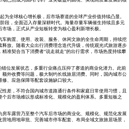
崛起为全球核心增长极，后市场赛道的全球产业价值持续凸显。
扩张阶段，全面迈入存量深耕时代。海量存量车辆催生持续且多元
后市场，正式从产业短板转变为核心盈利新增长极。
汽车购置、使用、改装、服务、休闲文旅的全生命周期，持续挖
续释放。随着大众出行消费理念迭代升级，传统观光式旅游逐步
精准契合当下消费者“说走就走”的出行需求，市场热度持续攀
的错位发展状态，多重行业痛点压抑了赛道的商业化潜力。此前
、额外收费等问题，极大制约长线旅居消费。同时，国内城市公
维修、应急保障等配套设施缺口较大。
配性差，不符合国内城市道路通行条件和家庭日常使用习惯，且
整个后市场难以形成标准化、规模化的盈利体系。多重短板之
为房车露营乃至整个汽车后市场的商业化、规模化、规范化发展
化营地用地审批、完善城市停车配套、布局全域文旅旅居场景，