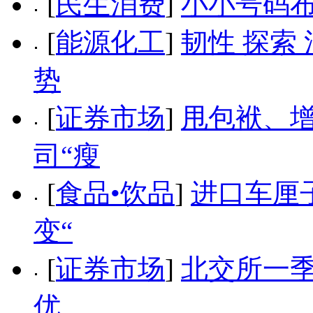
[
民生消费
]
小小号码布
[
能源化工
]
韧性 探索
势
[
证券市场
]
甩包袱、增
司“瘦
[
食品•饮品
]
进口车厘
变“
[
证券市场
]
北交所一季
优