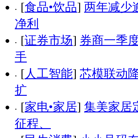
[
食品•饮品
]
两年减少
净利
[
证券市场
]
券商一季度
手
[
人工智能
]
芯模联动降
扩
[
家电•家居
]
集美家居
征程、