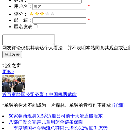
标题：
用户名：
*
评分：
邮 箱：
*
匿名发表
网友评论仅供其表达个人看法，并不表明本站同意其观点或证
北企之窗
更多>
近百家跨国公司齐聚！中国机遇赋能
“单独的树木不能成为一片森林、单独的音符也不能成
[详细]
50家券商现身315家A股公司前十大流通股股东
八部门发文完善儿童用药全链条保障
一季度我国社会物流总额同比增长6.2% 回升态势