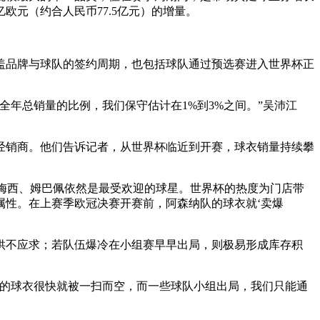
欧元（约合人民币77.5亿元）的增量。
。
盖品牌与球队的签约周期，也包括球队通过预选赛进入世界杯正
年总销量的比例，我们保守估计在1%到3%之间。”吴沛江
经销商。他们告诉记者，从世界杯临近到开赛，球衣销量持续攀
梅西、姆巴佩依然是最受欢迎的球星。世界杯的热度为门店带
属性。在上赛季欧冠决赛开赛前，阿森纳队的球衣就‘卖爆
供不应求；若队伍爆冷在小组赛早早出局，则极易形成库存积
们的球衣很快就被一扫而空，而一些球队小组出局，我们只能通