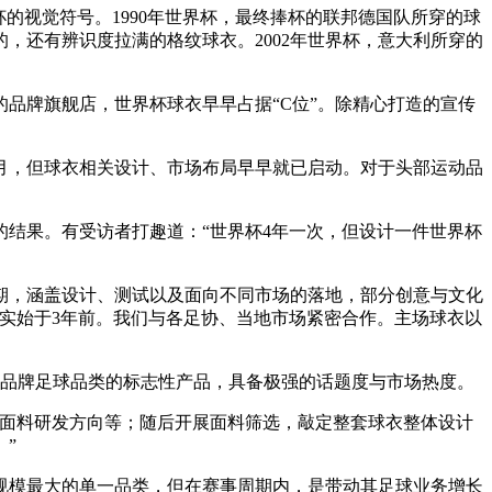
的视觉符号。1990年世界杯，最终捧杯的联邦德国队所穿的球
，还有辨识度拉满的格纹球衣。2002年世界杯，意大利所穿的
的品牌旗舰店，世界杯球衣早早占据“C位”。除精心打造的宣传
月，但球衣相关设计、市场布局早早就已启动。对于头部运动品
结果。有受访者打趣道：“世界杯4年一次，但设计一件世界杯
期，涵盖设计、测试以及面向不同市场的落地，部分创意与文化
其实始于3年前。我们与各足协、当地市场紧密合作。主场球衣以
为品牌足球品类的标志性产品，具备极强的话题度与市场热度。
型面料研发方向等；随后开展面料筛选，敲定整套球衣整体设计
”
规模最大的单一品类，但在赛事周期内，是带动其足球业务增长