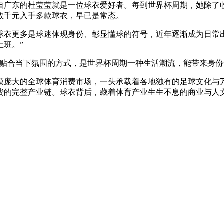
自广东的杜莹莹就是一位球衣爱好者。每到世界杯周期，她除了
数千元入手多款球衣，早已是常态。
球衣更多是球迷体现身份、彰显懂球的符号，近年逐渐成为日常
班。”
、贴合当下氛围的方式，是世界杯周期一种生活潮流，能带来身份
模庞大的全球体育消费市场，一头承载着各地独有的足球文化与
费的完整产业链。球衣背后，藏着体育产业生生不息的商业与人