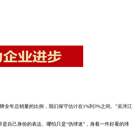
全年总销量的比例，我们保守估计在1%到3%之间。”吴沛江
是自己身份的表达。哪怕只是“伪球迷”，身着一件好看的球