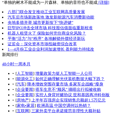
“单独的树木不能成为一片森林、单独的音符也不能成
[详细]
八部门联合发文推动工业互联网高质量发展
汽车后市场新政落地 激发新能源汽车消费新动能
央地多措并举 城市更新按下“快进键”
巨型IPO冲击全球市场 科技股估值面临重新校准
机器人租赁火了 保险如何兜住商业化风险？
平衡“活力”与“秩序” 各地解锁外摆经济新玩
证监会：深化资本市场投融资综合改革
1—4月份工业企业利润加速增长 盈利能力持续改
新闻排行
48小时
一周
本月
[
人工智能
]
增量政策力挺人工智能一人公司
[
能源化工
]
如何正确理解光伏装机数据大幅下跌？
[
汽车
]
降本增效突围存量市场 多家车企战略“瘦身
[
企业要闻
]
搭车生意不“顺风” 嘀嗒出行拟被收购
[
企业要闻
]
实控人身背对赌协议 世和基因再冲科创板
[
房地产
]
上半年百强房企实现销售总额超1.5万亿元
[
家电•家居
]
欧洲高温 中国空调何以热销？
[
互联网
]
三家外卖平台承诺规范非理性大额补贴