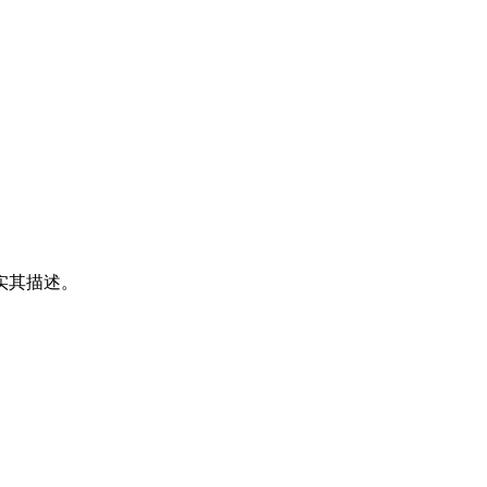
实其描述。