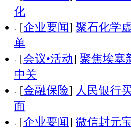
化
[
企业要闻
]
聚石化学虚
单
[
会议•活动
]
聚焦埃塞
中关
[
金融保险
]
人民银行买
面
[
企业要闻
]
微信封元宝