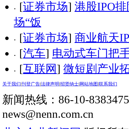
[
证券市场
]
港股IPO
场“饭
[
证券市场
]
商业航天I
[
汽车
]
电动式车门把
[
互联网
]
微短剧产业拓
关于我们
|
刊登广告
|
法律声明
|
招贤纳士
|
网站地图
|
联系我们
新闻热线：86-10-8383475
news@nenn.com.cn