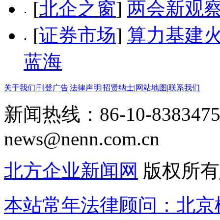
[
北企之窗
]
两会新观察
[
证券市场
]
算力基建火热
蓝海
关于我们
|
刊登广告
|
法律声明
|
招贤纳士
|
网站地图
|
联系我们
新闻热线：86-10-8383475
news@nenn.com.cn
北方企业新闻网
版权所有
本站常年法律顾问：北京楹