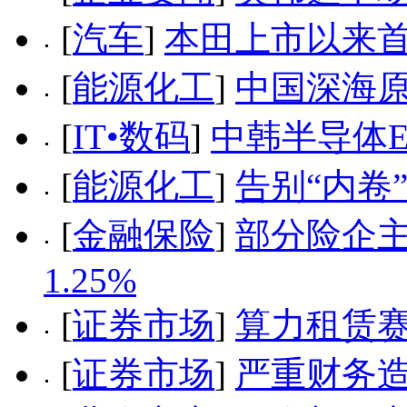
[
汽车
]
本田上市以来
[
能源化工
]
中国深海
[
IT•数码
]
中韩半导体E
[
能源化工
]
告别“内卷
[
金融保险
]
部分险企
1.25%
[
证券市场
]
算力租赁赛
[
证券市场
]
严重财务