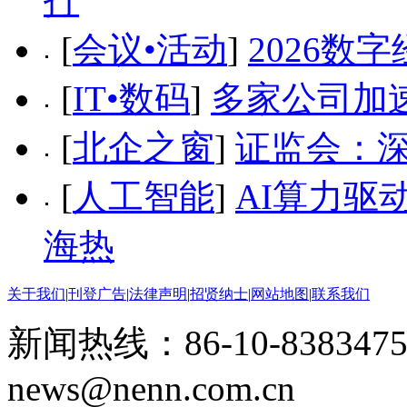
打
[
会议•活动
]
2026数
[
IT•数码
]
多家公司加
[
北企之窗
]
证监会：
[
人工智能
]
AI算力驱
海热
关于我们
|
刊登广告
|
法律声明
|
招贤纳士
|
网站地图
|
联系我们
新闻热线：86-10-8383475
news@nenn.com.cn