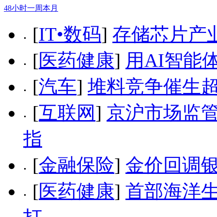
48小时
一周
本月
[
IT•数码
]
存储芯片产
[
医药健康
]
用AI智能
[
汽车
]
堆料竞争催生超
[
互联网
]
京沪市场监
指
[
金融保险
]
金价回调
[
医药健康
]
首部海洋生