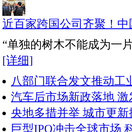
近百家跨国公司齐聚！中
“单独的树木不能成为一
[详细]
八部门联合发文推动工
汽车后市场新政落地 
央地多措并举 城市更新
巨型IPO冲击全球市场