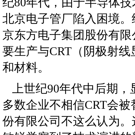
纪80年代，由于半导体
北京电子管厂陷入困境。经
京东方电子集团股份有限
要生产与CRT（阴极射
和材料。
上世纪90年代中后期
多数企业不相信CRT会
份有限公司不这么认为。