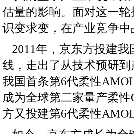
估量的影响。面对这一轮
识变求变，在产业竞争中
2011年，京东方投建我
线，走出了从技术预研到产
我国首条第6代柔性AMO
成为全球第二家量产柔性
方又投建第6代柔性AMO