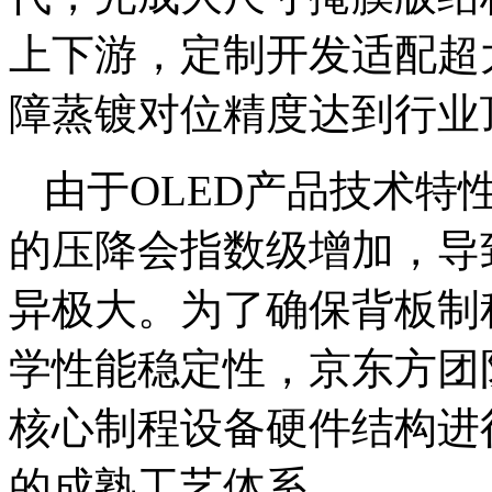
上下游，定制开发适配超
障蒸镀对位精度达到行业
由于OLED产品技术特
的压降会指数级增加，导
异极大。为了确保背板制
学性能稳定性，京东方团
核心制程设备硬件结构进
的成熟工艺体系。