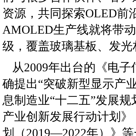
资源，共同探索OLED前沿
AMOLED生产线就将带
级，覆盖玻璃基板、发光
从2009年出台的《电
确提出“突破新型显示产
息制造业“十二五”发展规划
产业创新发展行动计划》
划（2019—2022年）