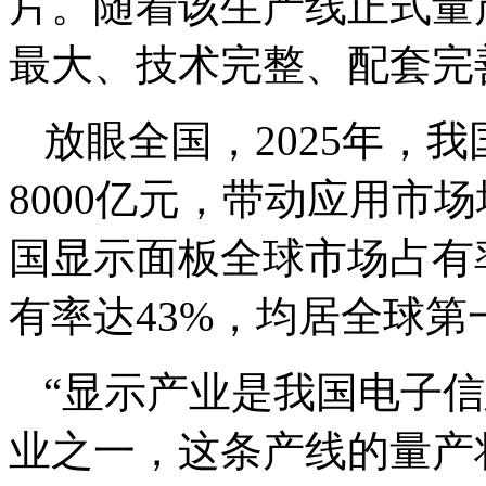
片。随着该生产线正式量
最大、技术完整、配套完
放眼全国，2025年，
8000亿元，带动应用市
国显示面板全球市场占有
有率达43%，均居全球第
“显示产业是我国电子
业之一，这条产线的量产