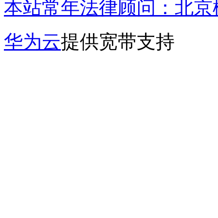
本站常年法律顾问：北京楹
华为云
提供宽带支持