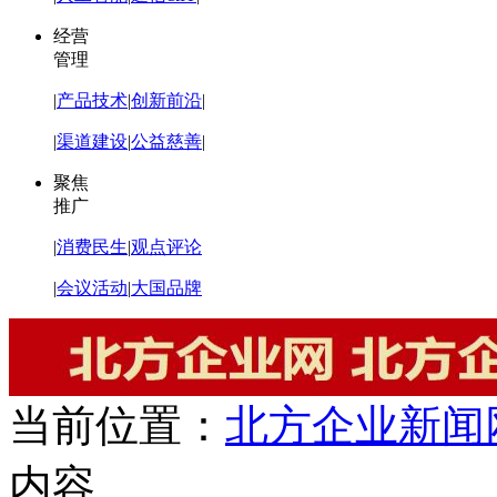
经营
管理
|
产品技术
|
创新前沿
|
|
渠道建设
|
公益慈善
|
聚焦
推广
|
消费民生
|
观点评论
|
会议活动
|
大国品牌
当前位置：
北方企业新闻
内容