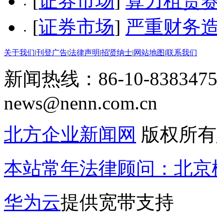
[
证券市场
]
算力租赁赛
[
证券市场
]
严重财务
关于我们
|
刊登广告
|
法律声明
|
招贤纳士
|
网站地图
|
联系我们
新闻热线：86-10-8383475
news@nenn.com.cn
北方企业新闻网
版权所有
本站常年法律顾问：北京楹
华为云
提供宽带支持