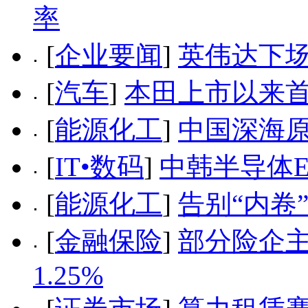
率
[
企业要闻
]
英伟达下场
[
汽车
]
本田上市以来
[
能源化工
]
中国深海
[
IT•数码
]
中韩半导体E
[
能源化工
]
告别“内卷
[
金融保险
]
部分险企
1.25%