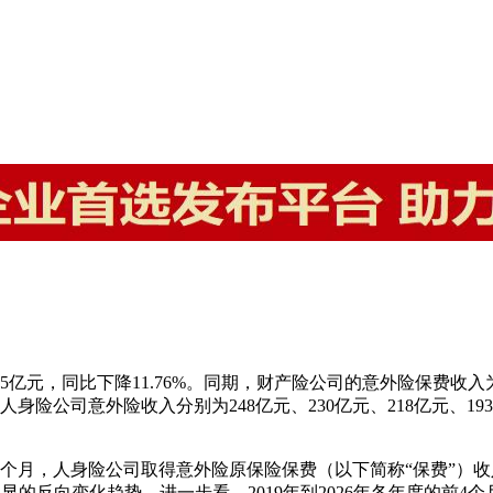
亿元，同比下降11.76%。同期，财产险公司的意外险保费收入为
身险公司意外险收入分别为248亿元、230亿元、218亿元、193亿
月，人身险公司取得意外险原保险保费（以下简称“保费”）收入1
显的反向变化趋势。进一步看，2019年到2026年各年度的前4个