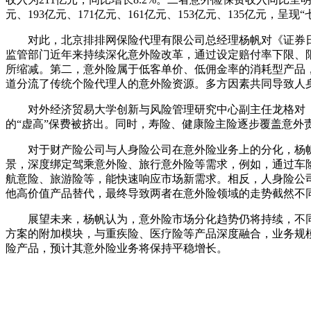
元、193亿元、171亿元、161亿元、153亿元、135亿元，呈现
对此，北京排排网保险代理有限公司总经理杨帆对《证券
监管部门近年来持续深化意外险改革，通过设定赔付率下限、
所缩减。第二，意外险属于低客单价、低佣金率的消耗型产品
道分流了传统个险代理人的意外险资源。多方因素共同导致人
对外经济贸易大学创新与风险管理研究中心副主任龙格对《
的“虚高”保费被挤出。同时，寿险、健康险主险逐步覆盖意外
对于财产险公司与人身险公司在意外险业务上的分化，杨
景，深度绑定驾乘意外险、旅行意外险等需求，例如，通过车
航意险、旅游险等，能快速响应市场新需求。相反，人身险公
他高价值产品替代，最终导致两者在意外险领域的走势截然不
展望未来，杨帆认为，意外险市场分化趋势仍将持续，不
方案的附加模块，与重疾险、医疗险等产品深度融合，业务规
险产品，预计其意外险业务将保持平稳增长。