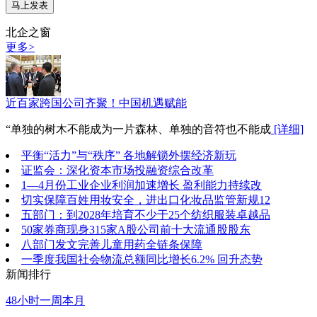
北企之窗
更多>
近百家跨国公司齐聚！中国机遇赋能
“单独的树木不能成为一片森林、单独的音符也不能成
[详细]
平衡“活力”与“秩序” 各地解锁外摆经济新玩
证监会：深化资本市场投融资综合改革
1—4月份工业企业利润加速增长 盈利能力持续改
切实保障百姓用妆安全，进出口化妆品监管新规12
五部门：到2028年培育不少于25个纺织服装卓越品
50家券商现身315家A股公司前十大流通股股东
八部门发文完善儿童用药全链条保障
一季度我国社会物流总额同比增长6.2% 回升态势
新闻排行
48小时
一周
本月