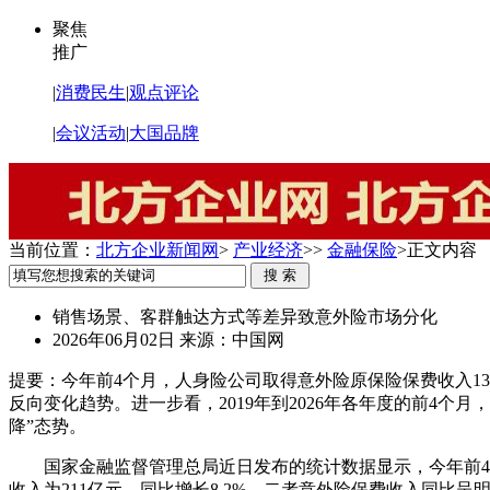
聚焦
推广
|
消费民生
|
观点评论
|
会议活动
|
大国品牌
当前位置：
北方企业新闻网
>
产业经济
>>
金融保险
>
正文内容
销售场景、客群触达方式等差异致意外险市场分化
2026年06月02日
来源：中国网
提要：
今年前4个月，人身险公司取得意外险原保险保费收入135
反向变化趋势。进一步看，2019年到2026年各年度的前4个月，人
降”态势。
国家金融监督管理总局近日发布的统计数据显示，今年前4个
收入为211亿元，同比增长8.2%。二者意外险保费收入同比呈明