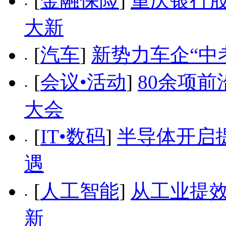
[
金融保险
]
重庆银行
大新
[
汽车
]
新势力车企“中
[
会议•活动
]
80余项前
大会
[
IT•数码
]
半导体开启
遇
[
人工智能
]
从工业提效
新