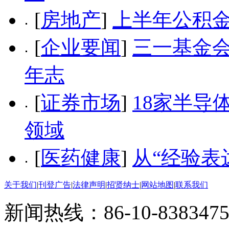
[
房地产
]
上半年公积金
[
企业要闻
]
三一基金会
年志
[
证券市场
]
18家半导
领域
[
医药健康
]
从“经验表
关于我们
|
刊登广告
|
法律声明
|
招贤纳士
|
网站地图
|
联系我们
新闻热线：86-10-8383475