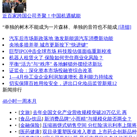
近百家跨国公司齐聚！中国机遇赋能
“单独的树木不能成为一片森林、单独的音符也不能成
[详细]
汽车后市场新政落地 激发新能源汽车消费新动能
央地多措并举 城市更新按下“快进键”
巨型IPO冲击全球市场 科技股估值面临重新校准
机器人租赁火了 保险如何兜住商业化风险？
平衡“活力”与“秩序” 各地解锁外摆经济新玩
证监会：深化资本市场投融资综合改革
1—4月份工业企业利润加速增长 盈利能力持续改
切实保障百姓用妆安全，进出口化妆品监管新规12
新闻排行
48小时
一周
本月
[
文旅
]
去年全国文化产业营收规模突破20万亿元 再
[
食品•饮品
]
新消费品牌“小而精”与规模化能否两全？
[
金融保险
]
压缩画饼式销售空间 分红险演示利率上限将
[
医药健康
]
双目录重塑医保准入赛道 上市药企创新品种