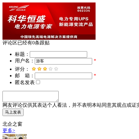
评论区
已经有
0
条跟贴
标题：
用户名：
*
评分：
邮 箱：
*
匿名发表
网友评论仅供其表达个人看法，并不表明本站同意其观点或证
北企之窗
更多>