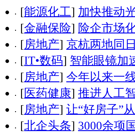
[
能源化工
]
加快推动
[
金融保险
]
险企市场
[
房地产
]
京杭两地同日
[
IT•数码
]
智能眼镜加速
[
房地产
]
今年以来一
[
医药健康
]
推进人工智
[
房地产
]
让“好房子”
[
北企头条
]
3000余