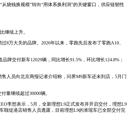
“从烧钱换规模”转向“用体系换利润”的关键窗口，供应链韧性
环比继续上升。
销过8万大关的品牌。2026年以来，零跑先后发布了零跑A10、
牌交付新车12029辆，同比增长91.5%，环比增长124.8%；
门店销售人员向北京商报记者介绍称，问界M9新车还未到店，5月门
量继续超过30000辆。
EO李想表示，5月，全新理想L9正式发布并开启交付，理想L9
想汽车颐堤港店销售人员透露，目前理想L9的准现车已全部交付完