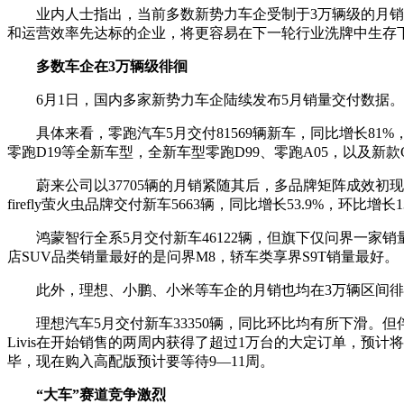
业内人士指出，当前多数新势力车企受制于3万辆级的月销，
和运营效率先达标的企业，将更容易在下一轮行业洗牌中生存
多数车企在3万辆级徘徊
6月1日，国内多家新势力车企陆续发布5月销量交付数据
具体来看，零跑汽车5月交付81569辆新车，同比增长81
零跑D19等全新车型，全新车型零跑D99、零跑A05，以及新款C
蔚来公司以37705辆的月销紧随其后，多品牌矩阵成效初现。20
firefly萤火虫品牌交付新车5663辆，同比增长53.9%，环比
鸿蒙智行全系5月交付新车46122辆，但旗下仅问界一家销
店SUV品类销量最好的是问界M8，轿车类享界S9T销量最好。
此外，理想、小鹏、小米等车企的月销也均在3万辆区间徘徊。
理想汽车5月交付新车33350辆，同比环比均有所下滑。
Livis在开始销售的两周内获得了超过1万台的大定订单，预计
毕，现在购入高配版预计要等待9—11周。
“大车”赛道竞争激烈