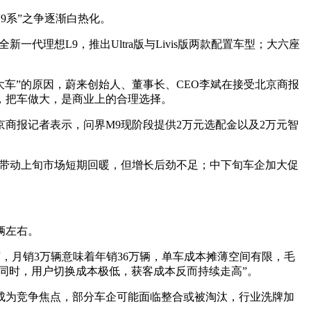
9系”之争逐渐白热化。
一代理想L9，推出Ultra版与Livis版两款配置车型；大六座
“大车”的原因，蔚来创始人、董事长、CEO李斌在接受北京商报
，把车做大，是商业上的合理选择。
商报记者表示，问界M9现阶段提供2万元选配金以及2万元智
，带动上旬市场短期回暖，但增长后劲不足；中下旬车企加大促
辆左右。
，月销3万辆意味着年销36万辆，单车成本摊薄空间有限，毛
同时，用户切换成本极低，获客成本反而持续走高”。
成为竞争焦点，部分车企可能面临整合或被淘汰，行业洗牌加