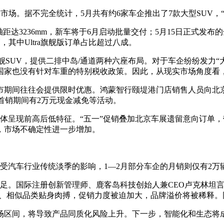
市场。据不完全统计，5月共有约6家车企推出了7款大型SUV，“
达3236mm，新车将于6月启动批量交付；5月15日正式发布的全新
辆，其中Ultra旗舰版订单占比超过八成。
旗舰SUV，提供二排中岛/通道两种六座布局。对于车企纷纷发力
国家也没有针对车重的特别税收政策。因此，从现实市场角度看
期间往往会提供限时优惠。鸿蒙智行颐堤港门店销售人员向北京
首销期间有2万元现金减免等活动。
体呈现前高后低特征。“五一”促销叠加北京车展遗留意向订单
，市场不确定性进一步增加。
，受汽车行业传统淡季的影响，1—2月部分车企的月销则仅有2万
足。国际注册创新管理师、鹿客岛科技创始人兼CEO卢克林坦言
位、相似品类贴身肉搏，促销力度被迫加大，品牌溢价将被稀释。
场区间，将导致产品同质化风险上升。下一步，智能化和生态将