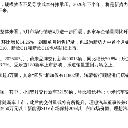
规模效应不足导致成本分摊承压。2026年下半年，将是新势力
下来。
。整体来看，5月市场行情较4月进一步回暖，多家车企销量同比
%，环比增长14.26%，刷新单月销售纪录，也成为新势力中首个月
10、新款C11和新款C16也将陆续上市。
26年5月，蔚来品牌交付新车20013辆，同比增长50.8%；乐道品
增长13.7%。受乐道L80新车上市影响，乐道销量重回万辆之上。
量超3万辆，其余“四界”相加仅有11802辆。鸿蒙智行颐堤港
其中，小鹏5月交付新车32158辆，环比增长4%；小米汽车交付
但伴随新车上市，此后的交付量或将有所提升。理想汽车董事长兼C
将在50万元以上新能源SUV市场保持20%以上的市场份额。理