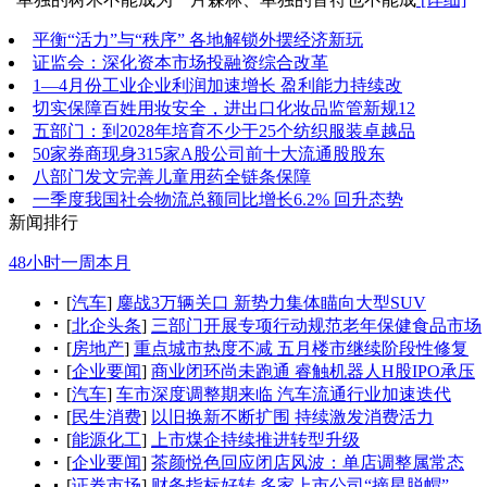
平衡“活力”与“秩序” 各地解锁外摆经济新玩
证监会：深化资本市场投融资综合改革
1—4月份工业企业利润加速增长 盈利能力持续改
切实保障百姓用妆安全，进出口化妆品监管新规12
五部门：到2028年培育不少于25个纺织服装卓越品
50家券商现身315家A股公司前十大流通股股东
八部门发文完善儿童用药全链条保障
一季度我国社会物流总额同比增长6.2% 回升态势
新闻排行
48小时
一周
本月
[
汽车
]
鏖战3万辆关口 新势力集体瞄向大型SUV
[
北企头条
]
三部门开展专项行动规范老年保健食品市场
[
房地产
]
重点城市热度不减 五月楼市继续阶段性修复
[
企业要闻
]
商业闭环尚未跑通 睿触机器人H股IPO承压
[
汽车
]
车市深度调整期来临 汽车流通行业加速迭代
[
民生消费
]
以旧换新不断扩围 持续激发消费活力
[
能源化工
]
上市煤企持续推进转型升级
[
企业要闻
]
茶颜悦色回应闭店风波：单店调整属常态
[
证券市场
]
财务指标好转 多家上市公司“摘星脱帽”