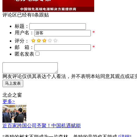
评论区
已经有
0
条跟贴
标题：
用户名：
*
评分：
邮 箱：
*
匿名发表
网友评论仅供其表达个人看法，并不表明本站同意其观点或证
北企之窗
更多>
近百家跨国公司齐聚！中国机遇赋能
“单独的树木不能成为一片森林、单独的音符也不能成
[详细]