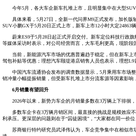
今年5月，各大车企新车扎堆上市，且明显集中在大型SUV
具体来看，5月27日，全新一代问界M9正式发布，加长版轴距
SUV小鹏GX于5月20日正式上市，新车上市12小时大定24863
蔚来ES9于5月28日起正式开启交付。新车定位科技行政
等媒体采访时表示，对公司经营而言，大车毛利更高，现阶段
当前，新能源汽车市场的优惠普遍趋于稳定，但在新车上市
驾包补贴等优惠；理想汽车颐堤港店销售人员也表示，理想L9
中国汽车流通协会发布的调查数据显示，5月乘用车市场整
销冲量小幅提振销量，但受新车扎堆上市分流客源等因素影响
6月销量有望回升
2026年以来，新势力车企的月销量多数在3万辆上下徘徊
多数车企卡在3万辆月销区间，最直接的挑战是规模效应不
利承压。更深层的问题则在于“囚徒困境”，“大家都在同一价
苏商银行特约研究员武泽伟认为，车企竞争集中在相似市