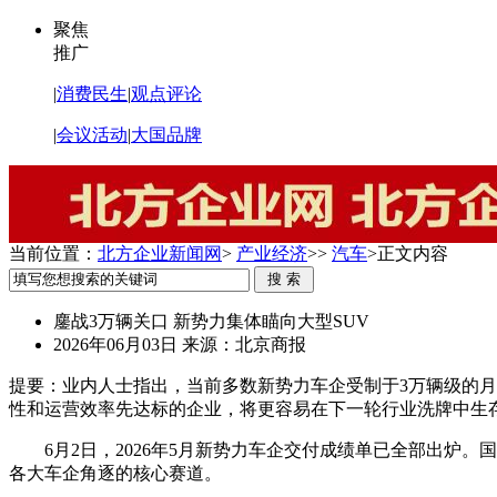
聚焦
推广
|
消费民生
|
观点评论
|
会议活动
|
大国品牌
当前位置：
北方企业新闻网
>
产业经济
>>
汽车
>
正文内容
鏖战3万辆关口 新势力集体瞄向大型SUV
2026年06月03日
来源：北京商报
提要：
业内人士指出，当前多数新势力车企受制于3万辆级的月
性和运营效率先达标的企业，将更容易在下一轮行业洗牌中生
6月2日，2026年5月新势力车企交付成绩单已全部出炉
各大车企角逐的核心赛道。