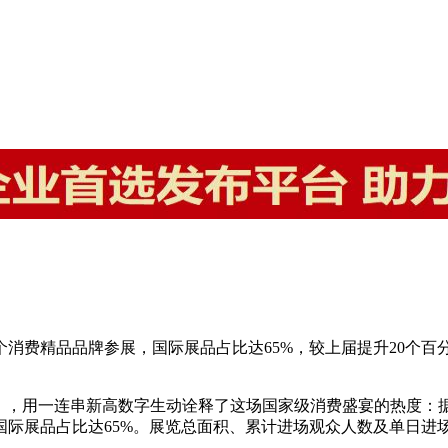
3个消费精品品牌参展，国际展品占比达65%，较上届提升20个百
），用一连串新高数字生动诠释了这场国家级消费盛宴的热度：据
，国际展品占比达65%。展览总面积、累计进场观众人数及单日