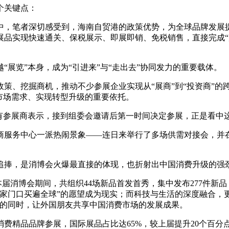
个关键点：
中，笔者深切感受到，海南自贸港的政策优势，为全球品牌发展
展品实现快速通关、保税展示、即展即销、免税销售，直接完成“
展览”本身，成为“引进来”与“走出去”协同发力的重要载体。
策、挖掘商机，推动不少参展企业实现从“展商”到“投资商”的
市场需求、实现转型升级的重要依托。
有参展商表示，接到组委会邀请后第一时间决定参展，正是看中这
商服务中心一派热闹景象——连日来举行了多场供需对接会，并
追捧，是消博会火爆最直接的体现，也折射出中国消费升级的强
本届消博会期间，共组织44场新品首发首秀，集中发布277件
家门口买遍全球”的愿望成为现实；而科技与生活的深度融合，
求的同时，让外国朋友共享中国消费市场的发展成果。
个消费精品品牌参展，国际展品占比达65%，较上届提升20个百分