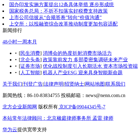
国办印发实施方案提出12条具体举措 逐步形成统
国家税务总局：不折不扣落实好税费支持政策
上市公司信披从“合规答卷”转向“价值沟通”
上交所：以投融资综合改革推动制度更加包容适配
新闻排行
48小时
一周
本月
[
民生消费
]
消博会的热度折射消费市场活力
[
北企头条
]
政策靠前发力 多部委密集调研未来产业
[
证券市场
]
优化战投制度引入长期活水 资本市场投资端
[
人工智能
]
机器人产业ESG 迎来具身智能新命题
关于我们
|
刊登广告
|
法律声明
|
招贤纳士
|
网站地图
|
联系我们
新闻热线：86-10-83834755
投稿邮箱：news@nenn.com.cn
北方企业新闻网
版权所有
京ICP备09044345号-7
本站常年法律顾问：北京楹庭律师事务所 孟雷 律师
华为云
提供宽带支持