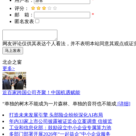
用户名：
*
评分：
邮 箱：
*
匿名发表
网友评论仅供其表达个人看法，并不表明本站同意其观点或证
北企之窗
更多>
近百家跨国公司齐聚！中国机遇赋能
“单独的树木不能成为一片森林、单独的音符也不能成
[详细]
打造未来发展引擎 头部险企纷纷深化AI布局
年内33家上市公司披露被证监会立案调查 信披监
工业和信息化部：鼓励设立中小企业专属算力池
多部门部署开展2026年“一起益企”中小企业服务