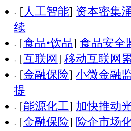
[
人工智能
]
资本密集涌
续
[
食品•饮品
]
食品安全
[
互联网
]
移动互联网累
[
金融保险
]
小微金融监
提
[
能源化工
]
加快推动
[
金融保险
]
险企市场