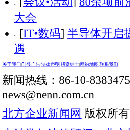
[
会议•活动
]
80余项前
大会
[
IT•数码
]
半导体开启
遇
关于我们
|
刊登广告
|
法律声明
|
招贤纳士
|
网站地图
|
联系我们
新闻热线：86-10-8383475
news@nenn.com.cn
北方企业新闻网
版权所有