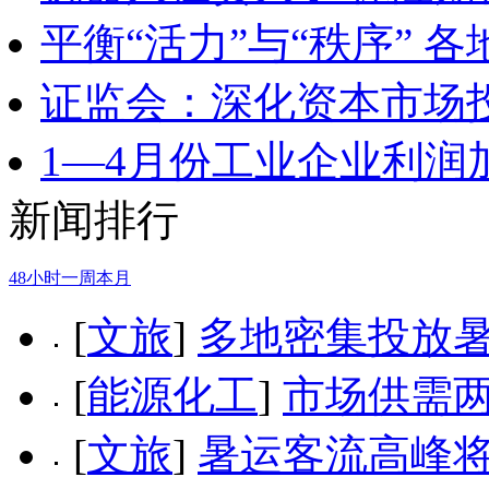
平衡“活力”与“秩序” 
证监会：深化资本市场
1—4月份工业企业利润
新闻排行
48小时
一周
本月
[
文旅
]
多地密集投放
[
能源化工
]
市场供需两
[
文旅
]
暑运客流高峰将