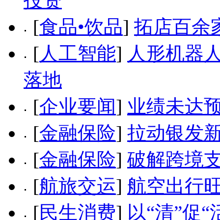
投资
[
食品•饮品
]
拓店百余
[
人工智能
]
人形机器
落地
[
企业要闻
]
业绩未达预
[
金融保险
]
拉动银发新
[
金融保险
]
破解跨境支
[
航旅交运
]
航空出行
[
民生消费
]
以“清”促