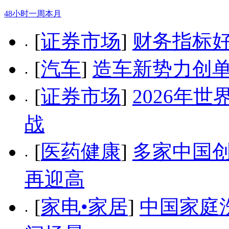
48小时
一周
本月
[
证券市场
]
财务指标好
[
汽车
]
造车新势力创单
[
证券市场
]
2026年
战
[
医药健康
]
多家中国创
再迎高
[
家电•家居
]
中国家庭