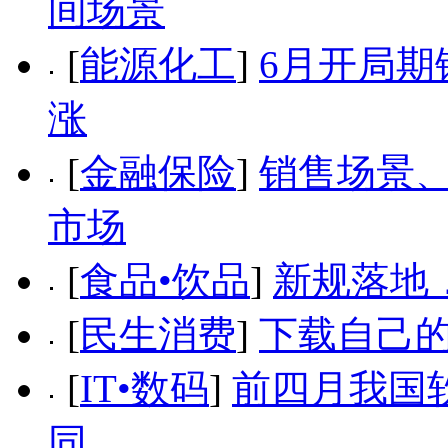
间场景
[
能源化工
]
6月开局期
涨
[
金融保险
]
销售场景
市场
[
食品•饮品
]
新规落地
[
民生消费
]
下载自己的
[
IT•数码
]
前四月我国
同