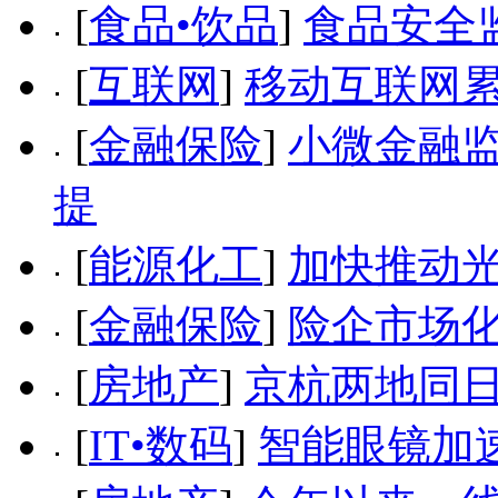
[
食品•饮品
]
食品安全
[
互联网
]
移动互联网累
[
金融保险
]
小微金融监
提
[
能源化工
]
加快推动
[
金融保险
]
险企市场
[
房地产
]
京杭两地同日
[
IT•数码
]
智能眼镜加速